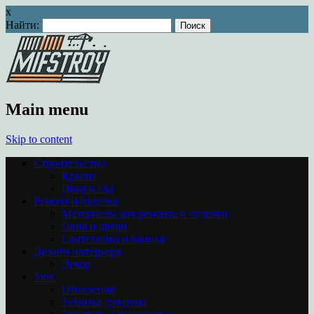
x
Найти:
Main menu
Skip to content
Строительство
Крыша
Двор и сад
Ремонт и отделка
Материалы для ремонта и отделки
Окна и двери
Сантехника и ванная
Дизайн интерьера
Декор
Уют
Отопление
Техника для дома