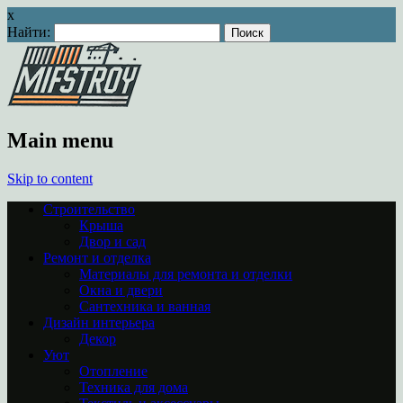
x
Найти:
Main menu
Skip to content
Строительство
Крыша
Двор и сад
Ремонт и отделка
Материалы для ремонта и отделки
Окна и двери
Сантехника и ванная
Дизайн интерьера
Декор
Уют
Отопление
Техника для дома