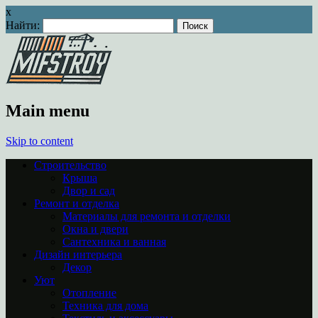
x
Найти:
Main menu
Skip to content
Строительство
Крыша
Двор и сад
Ремонт и отделка
Материалы для ремонта и отделки
Окна и двери
Сантехника и ванная
Дизайн интерьера
Декор
Уют
Отопление
Техника для дома