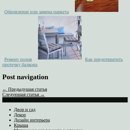
Обновление или замена паркета
Ремонт полов
Как предотвратить
протечку балкона
Post navigation
← Предыдущая статья
Следующая статья →
Категории
Двор и сад
Декор
Дизайн интерьера
Крыша