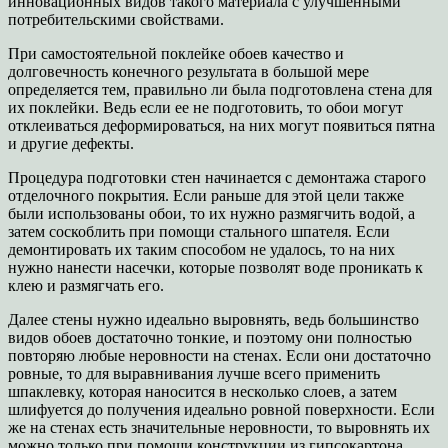
инновационных видов такого материала с улучшенными
потребительскими свойствами.
При самостоятельной поклейке обоев качество и
долговечность конечного результата в большой мере
определяется тем, правильно ли была подготовлена стена для
их поклейки. Ведь если ее не подготовить, то обои могут
отклеиваться деформироваться, на них могут появиться пятна
и другие дефекты.
Процедура подготовки стен начинается с демонтажа старого
отделочного покрытия. Если раньше для этой цели также
были использованы обои, то их нужно размягчить водой, а
затем соскоблить при помощи стального шпателя. Если
демонтировать их таким способом не удалось, то на них
нужно нанести насечки, которые позволят воде проникать к
клею и размягчать его.
Далее стены нужно идеально выровнять, ведь большинство
видов обоев достаточно тонкие, и поэтому они полностью
повторяю любые неровности на стенах. Если они достаточно
ровные, то для выравнивания лучше всего применить
шпаклевку, которая наносится в несколько слоев, а затем
шлифуется до получения идеально ровной поверхности. Если
же на стенах есть значительные неровности, то выровнять их
можно только при помощи конструкции из гипсокартона.