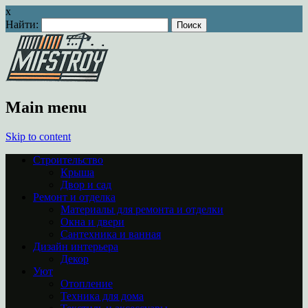
x
Найти:
Main menu
Skip to content
Строительство
Крыша
Двор и сад
Ремонт и отделка
Материалы для ремонта и отделки
Окна и двери
Сантехника и ванная
Дизайн интерьера
Декор
Уют
Отопление
Техника для дома