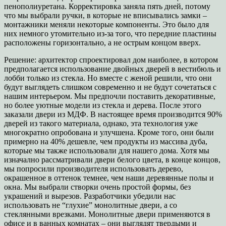
пенополиуретана. Корректировка заняла пять дней, потому
что мы выбрали ручки, в которые не вписывались замки –
монтажники меняли некоторые компоненты. Это было для
них немного утомительно из-за того, что передние пластины
расположены горизонтально, а не острым концом вверх.
Решение: архитектор спроектировал дом наиболее, в котором
предполагается использование двойных дверей в вестибюль и
лобби только из стекла. Но вместе с женой решили, что они
будут выглядеть слишком современно и не будут сочетаться с
нашим интерьером. Мы предпочли поставить декоративные,
но более уютные модели из стекла и дерева. После этого
заказали двери из МДФ. В настоящее время производится 90%
дверей из такого материала, однако, эта технология уже
многократно опробована и улучшена. Кроме того, они были
примерно на 40% дешевле, чем продукты из массива дуба,
которые мы также использовали для нашего дома. Хотя мы
изначално рассматривали двери белого цвета, в конце концов,
мы попросили производителя использовать дерево,
окрашенное в оттенок темнее, чем наши деревянные полы и
окна. Мы выбрали створки очень простой формы, без
украшений и вырезов. Разработчики убедили нас
использовать не “глухие” монолитные двери, а со
стеклянными врезками. Монолитные двери применяются в
офисе и в ванных комнатах – они выглядят твердыми и