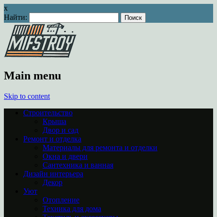
x
Найти:
Main menu
Skip to content
Строительство
Крыша
Двор и сад
Ремонт и отделка
Материалы для ремонта и отделки
Окна и двери
Сантехника и ванная
Дизайн интерьера
Декор
Уют
Отопление
Техника для дома