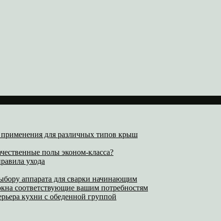
х применения для различных типов крыш
ачественные полы эконом-класса?
равила ухода
выбору аппарата для сварки начинающим
 окна соответствующие вашим потребностям
ерьера кухни с обеденной группой