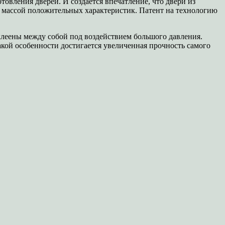
овления дверей. И создается впечатление, что двери из
т массой положительных характеристик. Патент на технологию
склеены между собой под воздействием большого давления.
такой особенности достигается увеличенная прочность самого