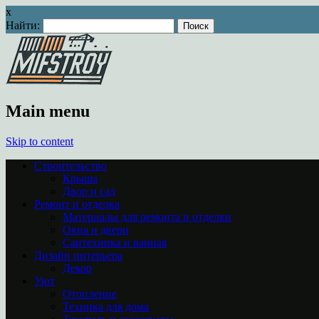
x
Найти:
Main menu
Skip to content
Строительство
Крыша
Двор и сад
Ремонт и отделка
Материалы для ремонта и отделки
Окна и двери
Сантехника и ванная
Дизайн интерьера
Декор
Уют
Отопление
Техника для дома