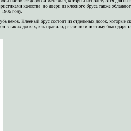
бой наиболее дорогой материал, который используются для изгот
истиками качества, но двери из клееного бруса также обладаю
 1906 году.
убь веков. Клееный брус состоит из отдельных досок, которые 
он в таких досках, как правило, различно и поэтому благодаря 