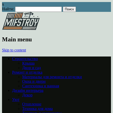
x
Найти:
Main menu
Skip to content
Строительство
Крыша
Двор и сад
Ремонт и отделка
Материалы для ремонта и отделки
Окна и двери
Сантехника и ванная
Дизайн интерьера
Декор
Уют
Отопление
Техника для дома