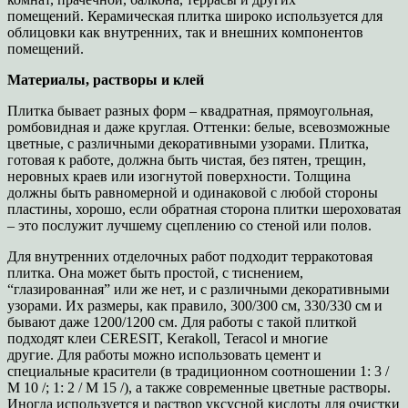
помещений.
Керамическая плитка широко используется для
облицовки как внутренних, так и внешних компонентов
помещений.
Материалы, растворы и клей
Плитка бывает разных форм – квадратная, прямоугольная,
ромбовидная и даже круглая. Оттенки: белые, всевозможные
цветные, с различными декоративными узорами. Плитка,
готовая к работе, должна быть чистая, без пятен, трещин,
неровных краев или изогнутой поверхности. Толщина
должны быть равномерной и одинаковой с любой стороны
пластины, хорошо, если обратная сторона плитки шероховатая
– это послужит лучшему сцеплению со стеной или полов.
Для внутренних отделочных работ подходит терракотовая
плитка. Она может быть простой, с тиснением,
“глазированная” или же нет, и с различными декоративными
узорами. Их размеры, как правило, 300/300 см, 330/330 см и
бывают даже 1200/1200 см. Для работы с такой плиткой
подходят клеи CERESIT, Kerakoll, Teracol и многие
другие. Для работы можно использовать цемент и
специальные красители (в традиционном соотношении 1: 3 /
M 10 /; 1: 2 / M 15 /), а также современные цветные растворы.
Иногда используется и раствор уксусной кислоты для очистки