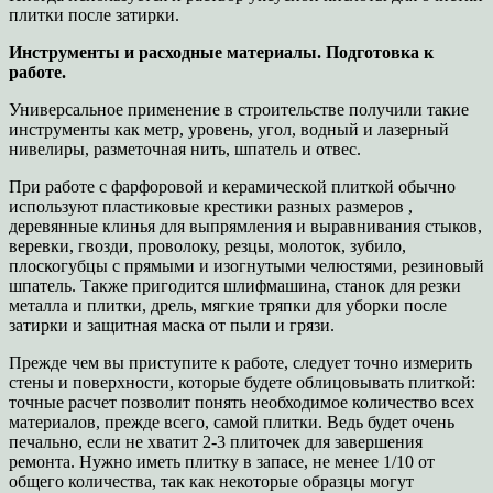
плитки после затирки.
Инструменты и расходные материалы. Подготовка к
работе.
Универсальное применение в строительстве получили такие
инструменты как метр, уровень, угол, водный и лазерный
нивелиры, разметочная нить, шпатель и отвес.
При работе с фарфоровой и керамической плиткой обычно
используют пластиковые крестики разных размеров ,
деревянные клинья для выпрямления и выравнивания стыков,
веревки, гвозди, проволоку, резцы, молоток, зубило,
плоскогубцы с прямыми и изогнутыми челюстями, резиновый
шпатель. Также пригодится шлифмашина, станок для резки
металла и плитки, дрель, мягкие тряпки для уборки после
затирки и защитная маска от пыли и грязи.
Прежде чем вы приступите к работе, следует точно измерить
стены и поверхности, которые будете облицовывать плиткой:
точные расчет позволит понять необходимое количество всех
материалов, прежде всего, самой плитки. Ведь будет очень
печально, если не хватит 2-3 плиточек для завершения
ремонта. Нужно иметь плитку в запасе, не менее 1/10 от
общего количества, так как некоторые образцы могут