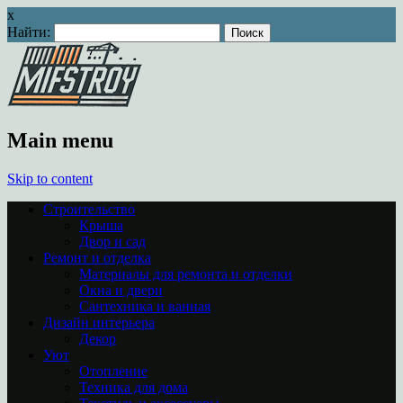
x
Найти:
Main menu
Skip to content
Строительство
Крыша
Двор и сад
Ремонт и отделка
Материалы для ремонта и отделки
Окна и двери
Сантехника и ванная
Дизайн интерьера
Декор
Уют
Отопление
Техника для дома