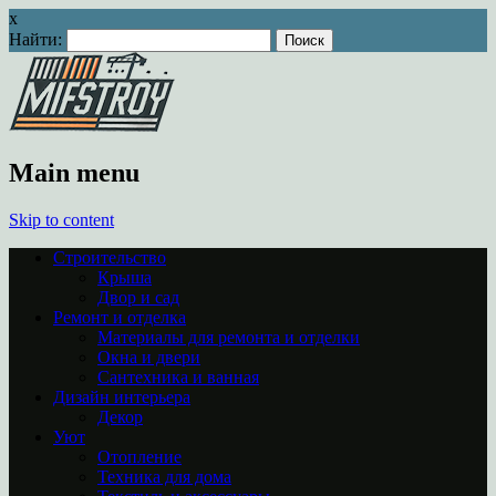
x
Найти:
Main menu
Skip to content
Строительство
Крыша
Двор и сад
Ремонт и отделка
Материалы для ремонта и отделки
Окна и двери
Сантехника и ванная
Дизайн интерьера
Декор
Уют
Отопление
Техника для дома