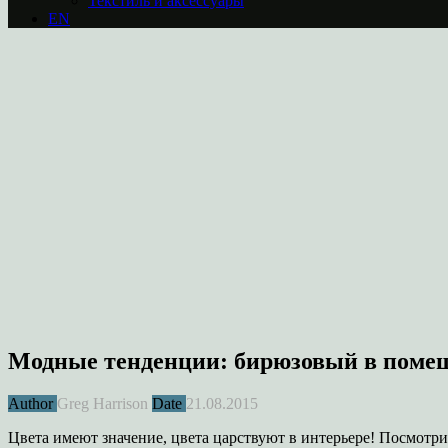
Текстиль и аксессуары
EN
Модные тенденции: бирюзовый в поме
Author
Greg Harrison
Date
21.08.2015
Цвета имеют значение, цвета царствуют в интерьере! Посмотри