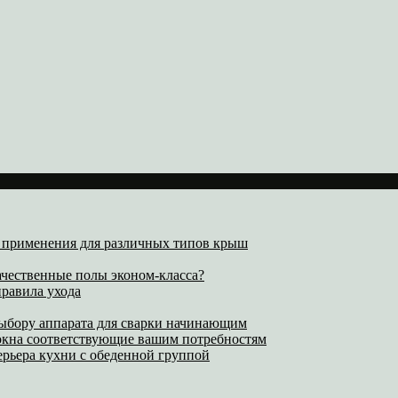
х применения для различных типов крыш
ачественные полы эконом-класса?
равила ухода
выбору аппарата для сварки начинающим
 окна соответствующие вашим потребностям
ерьера кухни с обеденной группой