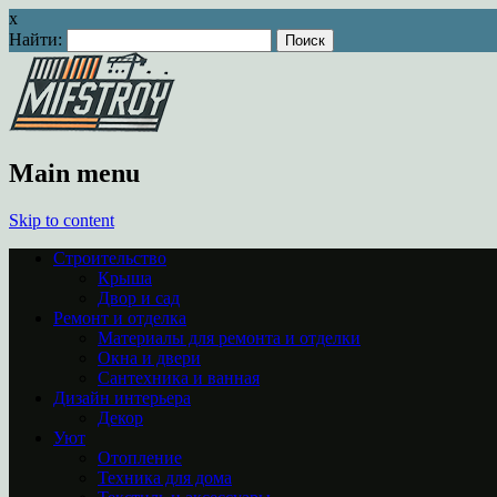
x
Найти:
Main menu
Skip to content
Строительство
Крыша
Двор и сад
Ремонт и отделка
Материалы для ремонта и отделки
Окна и двери
Сантехника и ванная
Дизайн интерьера
Декор
Уют
Отопление
Техника для дома