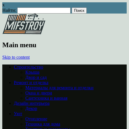
x
Найти:
Main menu
Skip to content
Строительство
Крыша
Двор и сад
Ремонт и отделка
Материалы для ремонта и отделки
Окна и двери
Сантехника и ванная
Дизайн интерьера
Декор
Уют
Отопление
Техника для дома