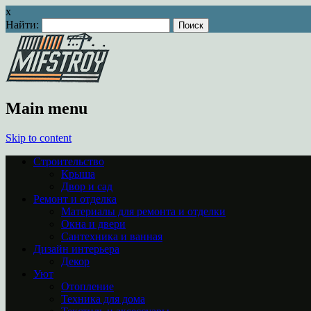
x
Найти:
Main menu
Skip to content
Строительство
Крыша
Двор и сад
Ремонт и отделка
Материалы для ремонта и отделки
Окна и двери
Сантехника и ванная
Дизайн интерьера
Декор
Уют
Отопление
Техника для дома