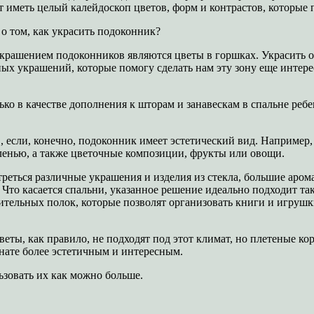
 иметь целый калейдоскоп цветов, форм и контрастов, которые 
о том, как украсить подоконник?
крашением подоконников являются цветы в горшках. Украсить ок
чных украшений, которые помогу сделать нам эту зону еще интере
о в качестве дополнения к шторам и занавескам в спальне ребе
, если, конечно, подоконник имеет эстетический вид. Например
ленью, а также цветочные композиции, фрукты или овощи.
треться различные украшения и изделия из стекла, большие аром
Что касается спальни, указанное решение идеально подходит так
тельных полок, которые позволят организовать книги и игрушки
ты, как правило, не подходят под этот климат, но плетеные кор
нате более эстетичным и интересным.
льзовать их как можно больше.