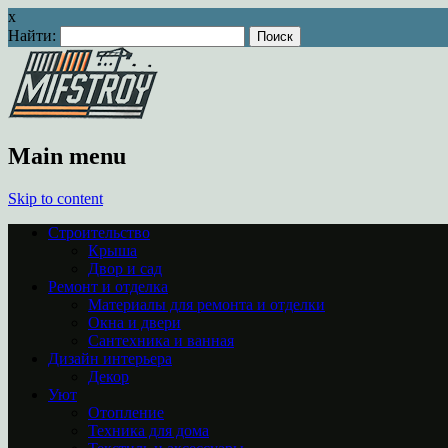
x
Найти:
Main menu
Skip to content
Строительство
Крыша
Двор и сад
Ремонт и отделка
Материалы для ремонта и отделки
Окна и двери
Сантехника и ванная
Дизайн интерьера
Декор
Уют
Отопление
Техника для дома