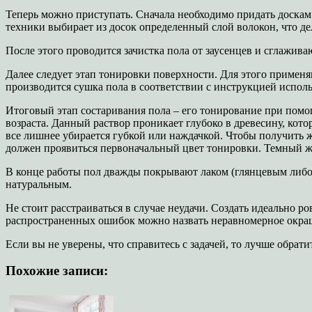
Теперь можно приступать. Сначала необходимо придать доска
техники выбирает из досок определенный слой волокон, что дел
После этого проводится зачистка пола от заусенцев и сглажив
Далее следует этап тонировки поверхности. Для этого примен
производится сушка пола в соответствии с инструкцией исполь
Итоговый этап состаривания пола – его тонирование при помо
возраста. Данный раствор проникает глубоко в древесину, кот
все лишнее убирается губкой или наждачкой. Чтобы получить
должен проявиться первоначальный цвет тонировки. Темный же
В конце работы пол дважды покрывают лаком (глянцевым либо 
натуральным.
Не стоит расстраиваться в случае неудачи. Создать идеально 
распространенных ошибок можно назвать неравномерное окра
Если вы не уверены, что справитесь с задачей, то лучше обрат
Похожие записи: