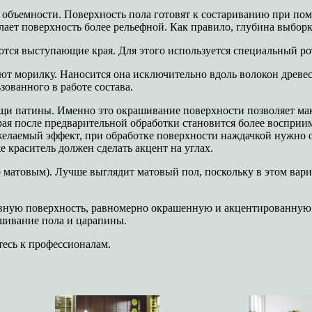
м объемности. Поверхность пола готовят к состариванию при п
ает поверхность более рельефной. Как правило, глубина выборки
аются выступающие края. Для этого используется специальный р
яют морилку. Наносится она исключительно вдоль волокон древе
зованного в работе состава.
щи патины. Именно это окрашивание поверхности позволяет мак
орая после предварительной обработки становится более восприи
 желаемый эффект, при обработке поверхности наждачкой нужно
 краситель должен сделать акцент на углах.
матовым). Лучше выглядит матовый пол, поскольку в этом вари
ровную поверхность, равномерно окрашенную и акцентированную 
шивание пола и царапины.
итесь к профессионалам.