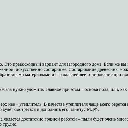
о. Это превосходный вариант для загородного дома. Если же вы
женной, искусственно состарив ее. Состаривание древесины мо
абразивными материалами и его дальнейшее тонирование при по
начала нужно уложить. Главное при этом – основа пола, или, ка
рх нее – утеплитель. В качестве утеплителя чаще всего берется
 будет смотреться и дополнять его плинтус МДФ.
а является достаточно грязной работой – пыли будет очень мног
о трудно.