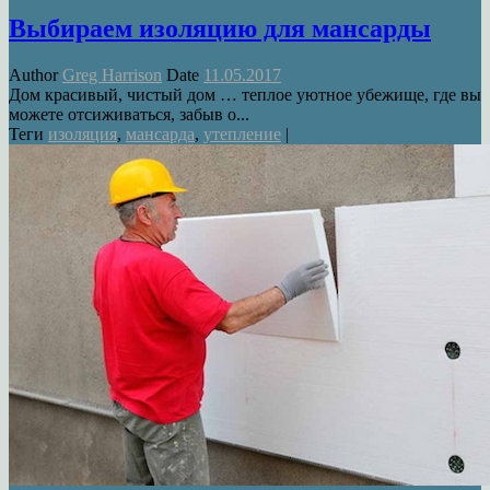
Выбираем изоляцию для мансарды
Author
Greg Harrison
Date
11.05.2017
Дом красивый, чистый дом … теплое уютное убежище, где вы
можете отсиживаться, забыв о...
Теги
изоляция
,
мансарда
,
утепление
|