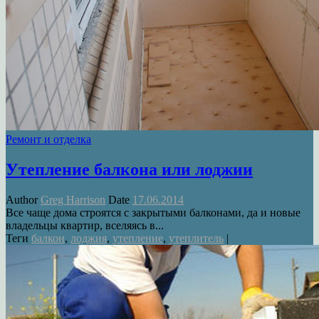
Ремонт и отделка
Утепление балкона или лоджии
Author
Greg Harrison
Date
17.06.2014
Все чаще дома строятся с закрытыми балконами, да и новые
владельцы квартир, вселяясь в...
Теги
балкон
,
лоджия
,
утепление
,
утеплитель
|