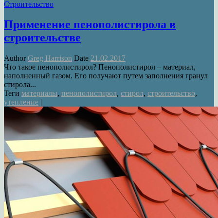
Строительство
Применение пенополистирола в
строительстве
Author
Greg Harrison
Date
21.02.2017
Что такое пенополистирол? Пенополистирол – материал,
наполненный газом. Его получают путем заполнения гранул
стирола...
Теги
материалы
,
пенополистирол
,
стирол
,
строительство
,
утепление
|