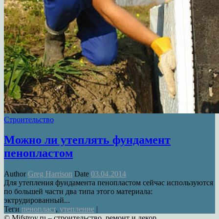
Строительство
Можно ли утеплять фундамент
пенопластом
Author
Greg Harrison
Date
03.04.2014
Для утепления фундамента пенопластом сейчас используются
по большей части два типа этого материала:
эктрудированный...
Теги
пенопласт
,
утепление
|
© Mifstroy.ru – строительство, ремонт и декор