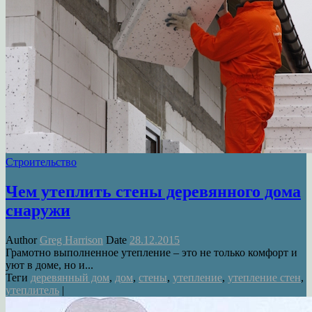
Строительство
Чем утеплить стены деревянного дома
снаружи
Author
Greg Harrison
Date
28.12.2015
Грамотно выполненное утепление – это не только комфорт и
уют в доме, но и...
Теги
деревянный дом
,
дом
,
стены
,
утепление
,
утепление стен
,
утеплитель
|