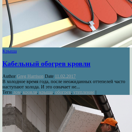
Крыша
Кабельный обогрев кровли
Author
Greg Harrison
Date
11.02.2017
В холодное время года, после неожиданных оттепелей часто
наступают холода. И это означает не...
Теги
дом
,
кровля
,
крыша
,
обогрев
,
утепление
|