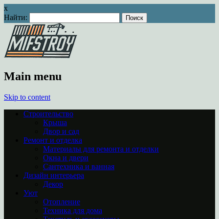
x
Найти:
Main menu
Skip to content
Строительство
Крыша
Двор и сад
Ремонт и отделка
Материалы для ремонта и отделки
Окна и двери
Сантехника и ванная
Дизайн интерьера
Декор
Уют
Отопление
Техника для дома