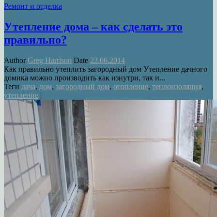
Ремонт и отделка
Утепление дома – как сделать это
правильно?
Author
Greg Harrison
Date
23.06.2014
Как правильно утеплить загородный дом Утепление дачного
домика можно производить как изнутри, так и...
Теги
дача
,
дом
,
загородный дом
,
отопление
,
теплоизоляция
,
утепление
|