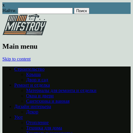
x
Найти:
Main menu
Skip to content
Строительство
Крыша
Двор и сад
Ремонт и отделка
Материалы для ремонта и отделки
Окна и двери
Сантехника и ванная
Дизайн интерьера
Декор
Уют
Отопление
Техника для дома