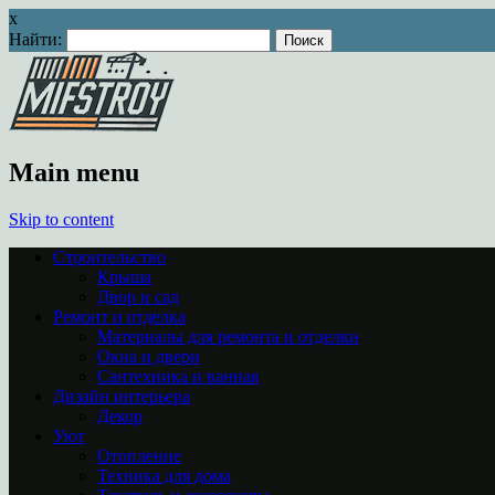
x
Найти:
Main menu
Skip to content
Строительство
Крыша
Двор и сад
Ремонт и отделка
Материалы для ремонта и отделки
Окна и двери
Сантехника и ванная
Дизайн интерьера
Декор
Уют
Отопление
Техника для дома