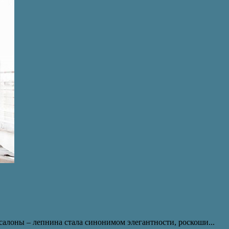
салоны – лепнина стала синонимом элегантности, роскоши...