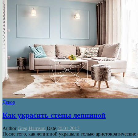
Декор
Как украсить стены лепниной
Author
Greg Harrison
Date
20.01.2017
После того, как лепниной украшали только аристократические 